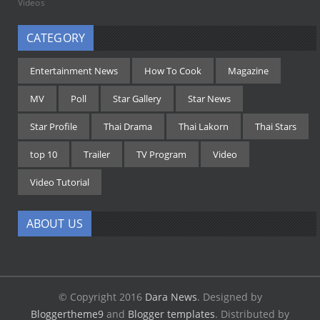
Videos
CATEGORY
Entertainment News
How To Cook
Magazine
MV
Poll
Star Gallery
Star News
Star Profile
Thai Drama
Thai Lakorn
Thai Stars
top 10
Trailer
TV Program
Video
Video Tutorial
ABOUT US
© Copyright 2016
Dara News
.
Designed by
Bloggertheme9
and
Blogger templates
.
Distributed by